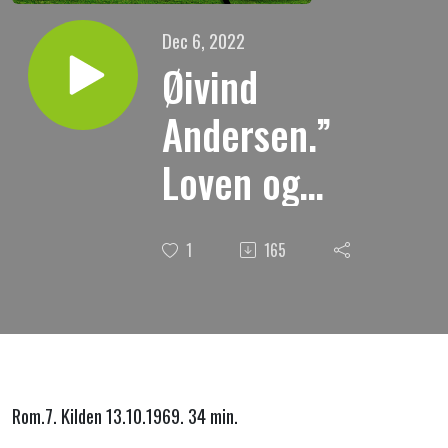
Dec 6, 2022
Øivind
Andersen.”
Loven og
lovgjerninger.”
1
165
Rom.7. Kilden 13.10.1969. 34 min.