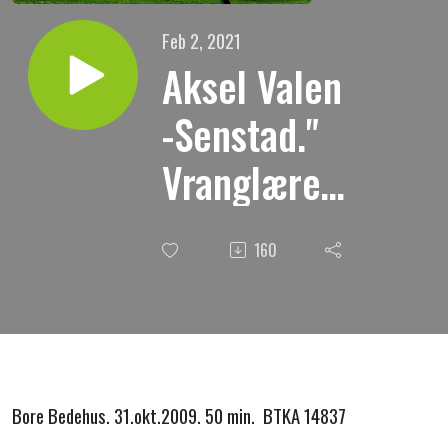
Feb 2, 2021
Aksel Valen
-Senstad."
Vranglæren,
en trussel
160
mot Guds
menighet."
Bore Bedehus. 31.okt.2009. 50 min. BTKA 14837