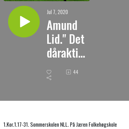
Jul 7, 2020
Amund
Lid." Det
dåraktige
i verden,
44
det
utvalgte
Gud seg
for å
1.Kor.1.17-31. Sommerskolen NLL. På Jæren Folkehøgskole