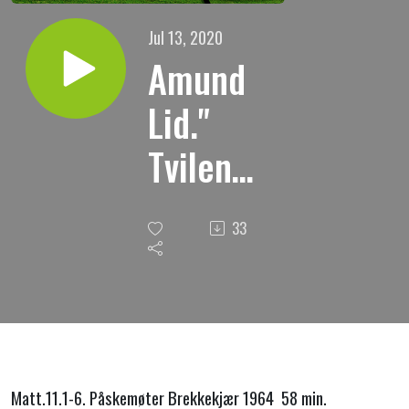
Jul 13, 2020
Amund
Lid."
Tvilen
som alle
33
kristne
møter."
Matt.11.1-6. Påskemøter Brekkekjær 1964 58 min.