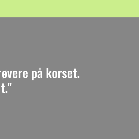
røvere på korset.
t."