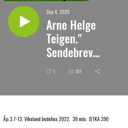
Sep 4, 2025
Arne Helge
Teigen."
Sendebrevet
til
1
101
menigheten
i Filadelfia."
Åp.3.7-13. Vikeland bedehus 2022. 38 min. BTKA 390