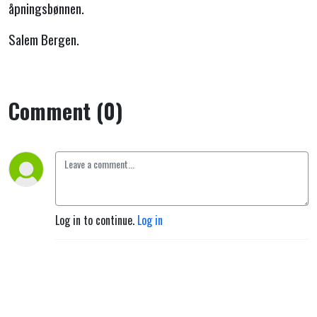
med
åpningsbønnen.
han.”
Salem Bergen.
Comment (0)
Log in to continue.
Log in