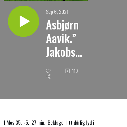
Sep 6, 2021
Asbjørn
Aavik.”
Jakobs
Gud. Om
110
Jakobs
liv og
Guds
ledelse
1.Mos.35.1-5. 27 min. Beklager litt dårlig lyd i