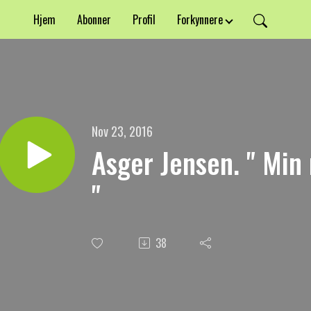
Hjem
Abonner
Profil
Forkynnere
Nov 23, 2016
Asger Jensen. " Min
"
38