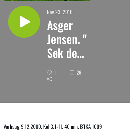
Nov 23, 2016
Asger
Jensen. "
Søk det
som er
1
26
der oppe
"
Varhaug 9.12.2000. Kol.3.1-11. 40 min. BTKA 1009