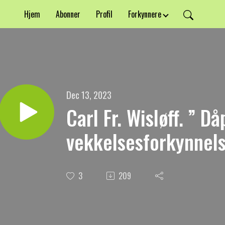
Hjem
Abonner
Profil
Forkynnere
Dec 13, 2023
Carl Fr. Wisløff. ” D
vekkelsesforkynnels
3
209