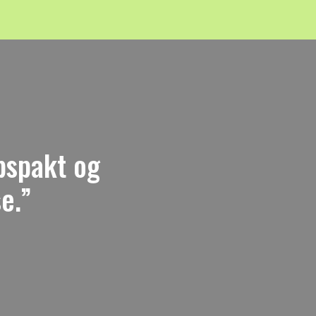
åpspakt og
e.”