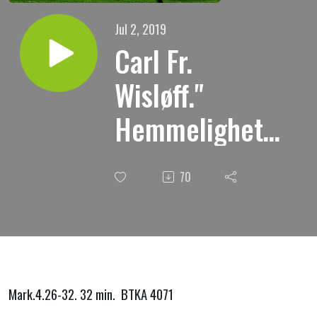
Jul 2, 2019
Carl Fr.
Wisløff."
Hemmeligheter
ved Guds rikes
70
komme."
Mark.4.26-32. 32 min. BTKA 4071