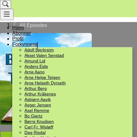
All Episodes
Hjem
Abonner
Profil
Forkynnere
Adolf Bjerkreim
Aksel Valen Senstad
Amund Lid
Anders Eide
Arne Aano
Arne Helge Teigen
Arne Helseth Dyrseth
Arthur Berg
Arthur Kråkenes
Asbjørn Aavik
Asger Jensen
Axel Remme
Bo Giertz
Børre Knudsen
Carl Fr. Wisløff
Dag Risdal