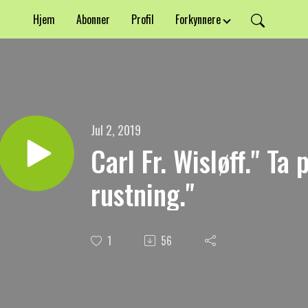
Hjem
Abonner
Profil
Forkynnere
Jul 2, 2019
Carl Fr. Wisløff." Ta
rustning."
1
56