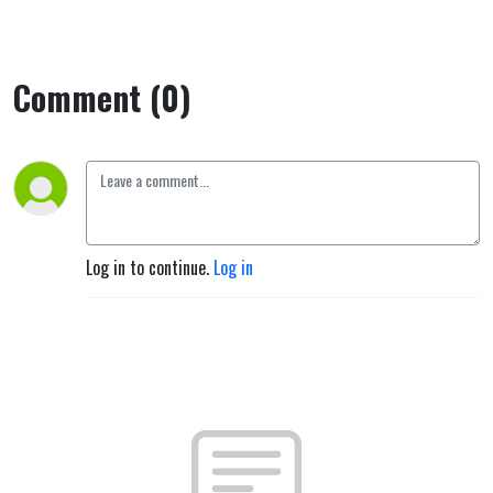
fred, for
mine
Comment (0)
øyne har
sett din
frelse."
Log in to continue.
Log in