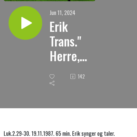
Jun 11, 2024
Erik
Trans."
Herre,
nå kan
142
du la din
tjener
fare
herfra i
Luk.2.29-30. 19.11.1987. 65 min. Erik synger og taler.