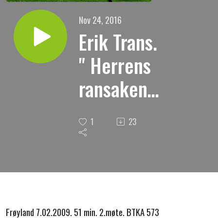
Nov 24, 2016
Erik Trans.
" Herrens
ransakende
gjerning-
1
23
med
evigheten
for øyet "
2.
Frøyland 7.02.2009. 51 min. 2.møte. BTKA 573