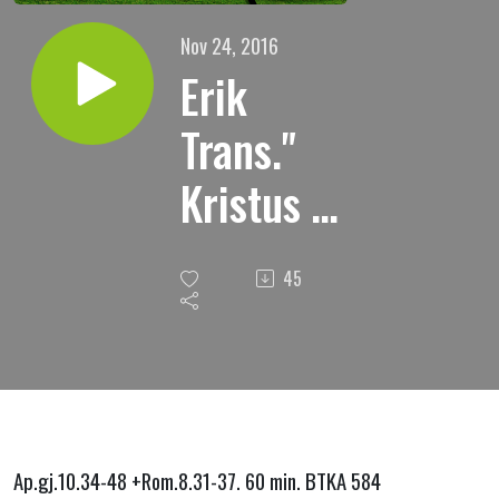
Nov 24, 2016
Erik
Trans."
Kristus er
den som
45
er død,ja
mer en
det:som
også er
Ap.gj.10.34-48 +Rom.8.31-37. 60 min. BTKA 584