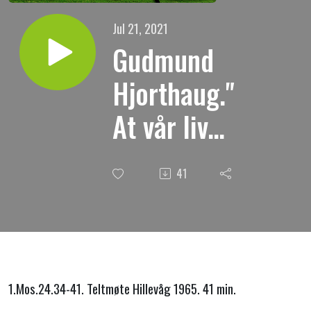
Jul 21, 2021
Gudmund
Hjorthaug."
At vår livs
reis må
41
lykkes."
1.Mos.24.34-41. Teltmøte Hillevåg 1965. 41 min.