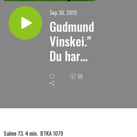
Sep 30, 2019
Gudmund
Vinskei."
Du har
grepet
58
min
høyre
hånd."
Salme 73. 4 min. BTKA 1079