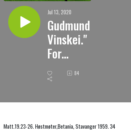
Jul 13, 2020
Gudmund
Vinskei."
For
mennesker
84
er det
umulig,
men ikke
for Gud."
Matt.19.23-26. Høstmøter,Betania, Stavanger 1959. 34