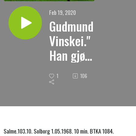
Feb 19, 2020
Gudmund
Vinskei."
Han gjør
ikke med
1
106
oss etter
våre
synder."
Salme.103.10. Solborg 1.05.1968. 10 min. BTKA 1084.