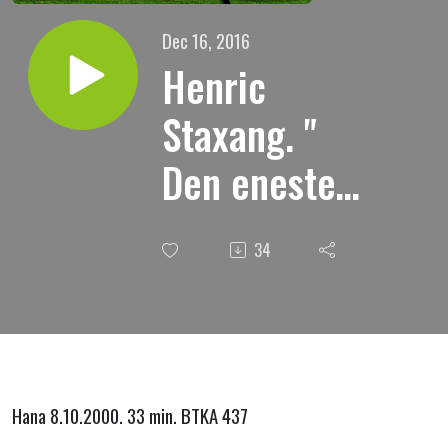
Dec 16, 2016
Henric
Staxang. "
Den eneste
rettferdighet
34
som gjelder
for Gud "
Hana 8.10.2000. 33 min. BTKA 437