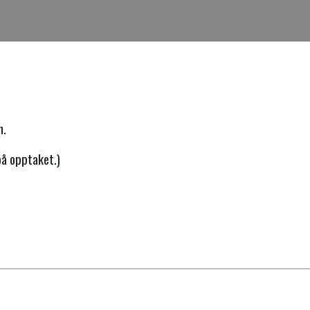
n.
på opptaket.)