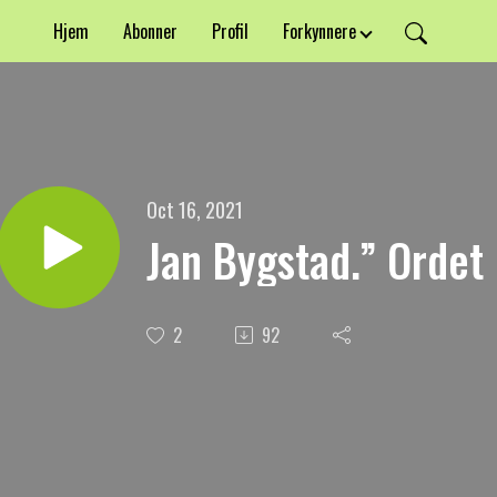
Hjem
Abonner
Profil
Forkynnere
Oct 16, 2021
Jan Bygstad.” Ordet 
2
92