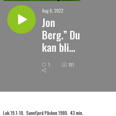
Aug 6, 2022
Jon
Berg.” Du
kan bli
glad! Om
1
101
Sakkeus.”
Luk.19.1-10. Sunnfjord Påsken 1980. 43 min.