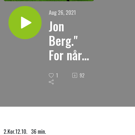
Aug 26, 2021
Jon
Berg."
For når
jeg er
1
92
skrøpelig,
da er jeg
sterk."
2.Kor.12.10. 36 min.