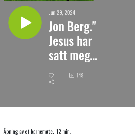
Jun 29, 2024
Jon Berg."
Jesus har
satt meg
inn i
148
barnekåret
sitt."
Åpning av et barnemøte. 12 min.