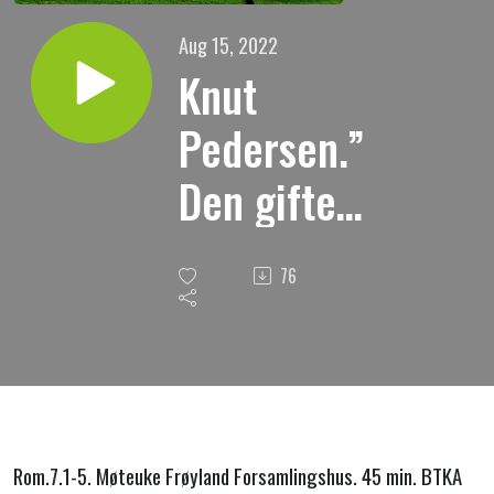
Aug 15, 2022
Knut
Pedersen.”
Den gifte
kvinnen er
76
ved loven
bundet til
sin mann
så lenge
Rom.7.1-5. Møteuke Frøyland Forsamlingshus. 45 min. BTKA