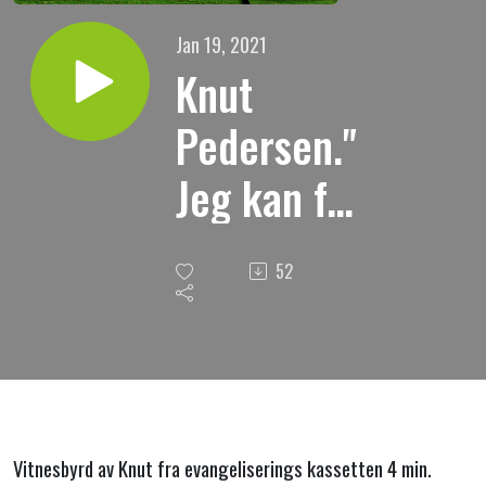
Jan 19, 2021
Knut
Pedersen."
Jeg kan få
møte Gud
52
med Jesu
fullkomne
liv."
Vitnesbyrd av Knut fra evangeliserings kassetten 4 min.