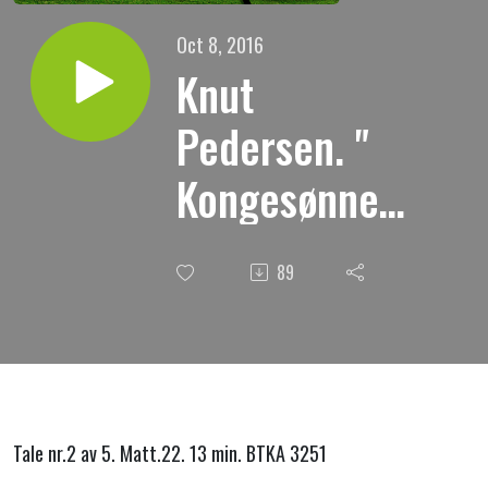
Oct 8, 2016
Knut
Pedersen. "
Kongesønnens
bryllup " Nr. 2
89
Tale nr.2 av 5. Matt.22. 13 min. BTKA 3251