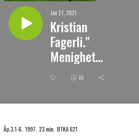
Jan 27, 2021
Kristian
Fagerli."
Menigheten
i Sardes, -
66
Den som
seirer."
Åp.3.1-6. 1997. 23 min. BTKA 621