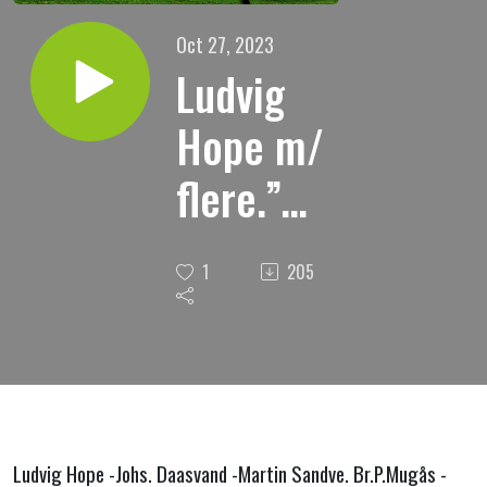
Oct 27, 2023
Ludvig
Hope m/
flere.”
Bryt
1
205
livsens
brød.”
Ludvig Hope -Johs. Daasvand -Martin Sandve.
Br.P.Mugås -