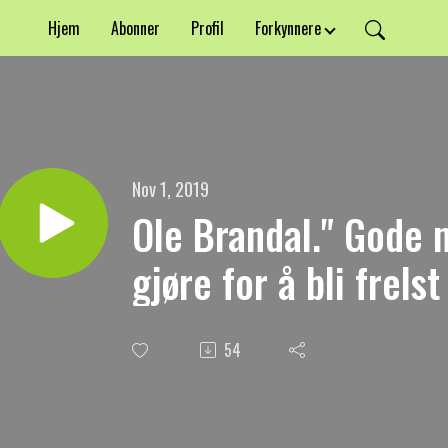
Hjem
Abonner
Profil
Forkynnere
Nov 1, 2019
Ole Brandal." Gode m
gjøre for å bli frelst
54