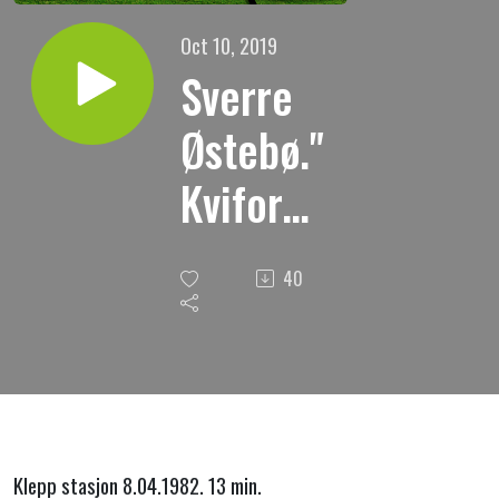
Oct 10, 2019
Sverre
Østebø."
Kvifor
blei eg
40
frelst ?
Klepp stasjon 8.04.1982. 13 min.