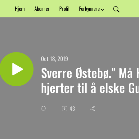
Hjem
Abonner
Profil
Forkynnere
Oct 18, 2019
Sverre Østebø." Må 
hjerter til å elske G
43