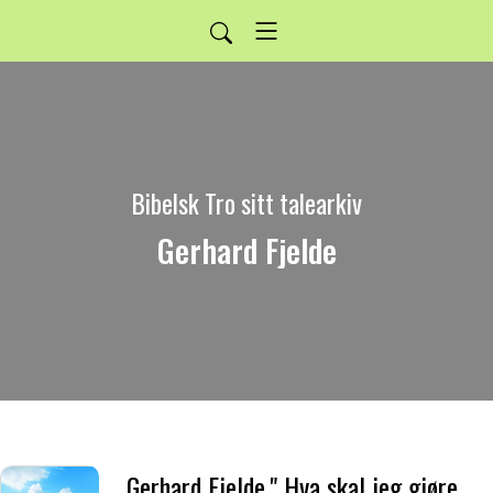
Bibelsk Tro sitt talearkiv
Gerhard Fjelde
Gerhard Fjelde." Hva skal jeg gjøre for å bli frelst.?