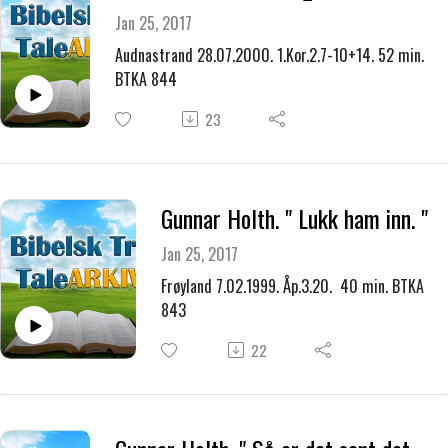
Jan 25, 2017
Audnastrand 28.07.2000. 1.Kor.2.7-10+14. 52 min.
BTKA 844
23
Gunnar Holth. " Lukk ham inn. "
Jan 25, 2017
Frøyland 7.02.1999. Åp.3.20. 40 min. BTKA
843
22