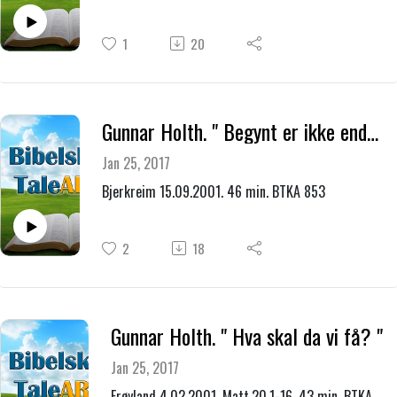
1
20
Gunnar Holth. " Begynt er ikke endt "
Jan 25, 2017
Bjerkreim 15.09.2001. 46 min. BTKA 853
2
18
Gunnar Holth. " Hva skal da vi få? "
Jan 25, 2017
Frøyland 4.02.2001. Matt.20.1-16. 43 min. BTKA