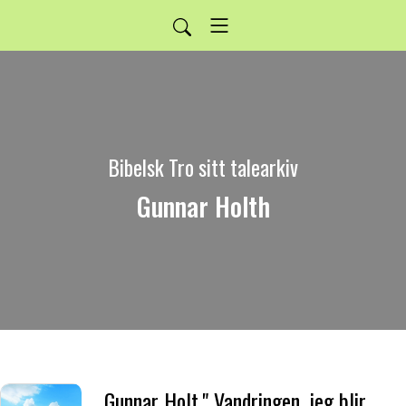
Bibelsk Tro sitt talearkiv
Gunnar Holth
Gunnar Holt." Vandringen, jeg blir alltid hos deg."