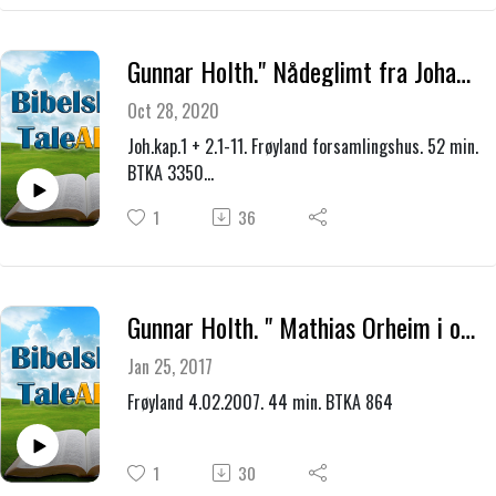
Gunnar Holth." Nådeglimt fra Johannes evangeliet.
Oct 28, 2020
Joh.kap.1 + 2.1-11. Frøyland forsamlingshus. 52 min.
BTKA 3350
Bibel og bekjennelseskonferanse 7.02.2015 lørdag
1
36
formiddag.
Gunnar Holth. " Mathias Orheim i ord og toner "
Jan 25, 2017
Frøyland 4.02.2007. 44 min. BTKA 864
1
30