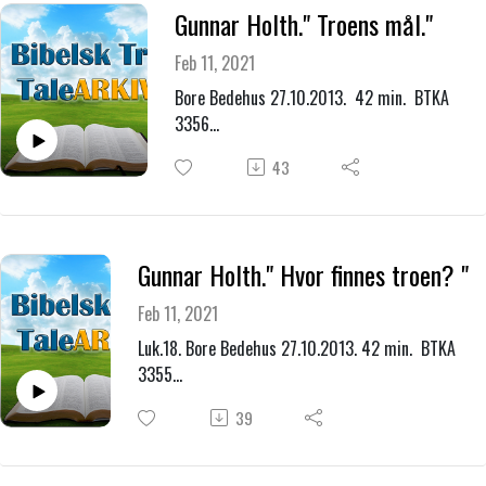
Gunnar Holth." Troens mål."
Feb 11, 2021
Bore Bedehus 27.10.2013. 42 min. BTKA
3356
Arr: Flymisjonen. Motto: Dyrebare løfter -
43
dyrebar tro.
Beklager litt dårlig opptak.
Gunnar Holth." Hvor finnes troen? "
Feb 11, 2021
Luk.18. Bore Bedehus 27.10.2013. 42 min. BTKA
3355
Arr: Flymisjonen. Motto: Dyrebare løfter- dyrebar
39
tro.