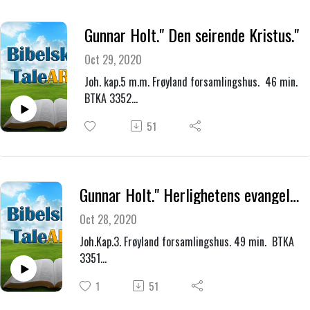
Gunnar Holt." Den seirende Kristus."
Oct 29, 2020
Joh. kap.5 m.m. Frøyland forsamlingshus. 46 min.
BTKA 3352
Bibel og bekjennelseskonferanse 8.02.2015.
51
Søndag formiddag
Gunnar Holt." Herlighetens evangelium - Korset."
Oct 28, 2020
Joh.Kap.3. Frøyland forsamlingshus. 49 min. BTKA
3351
Bibel og bekjennelseskonferanse 7.02.2015. Lørdag
1
51
kveld.