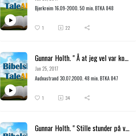
Bjerkreim 16.09-2000. 50 min. BTKA 848
1
22
Gunnar Holth. " Å at jeg vel var kommet hjem fra disse ørkenens hytter "
Jan 25, 2017
Audnastrand 30.07.2000. 48 min. BTKA 847
1
34
Gunnar Holth. " Stille stunder på veien hjem "