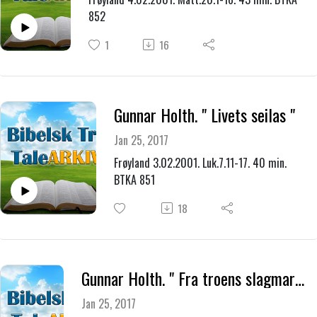
852
1
16
Gunnar Holth. " Livets seilas "
Jan 25, 2017
Frøyland 3.02.2001. Luk.7.11-17. 40 min.
BTKA 851
18
Gunnar Holth. " Fra troens slagmark "
Jan 25, 2017