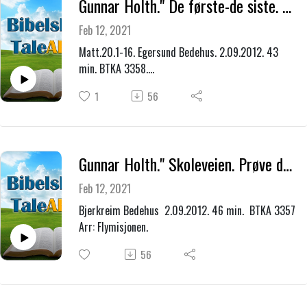
Gunnar Holth." De første-de siste. De siste-de første."
Feb 12, 2021
Matt.20.1-16. Egersund Bedehus. 2.09.2012. 43
min. BTKA 3358.
Arr: Flymisjonen. Vingårdssøndagen.
1
56
Gunnar Holth." Skoleveien. Prøve deg, og til sist gjøre vel imot deg."
Feb 12, 2021
Bjerkreim Bedehus 2.09.2012. 46 min. BTKA 3357
Arr: Flymisjonen.
56