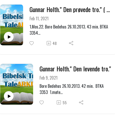
Gunnar Holth." Den prøvede tro." ( Abraham )
Feb 11, 2021
1.Mos.22. Bore Bedehus 26.10.2013. 43 min. BTKA
3354
Arr: Flymisjonen. Motto: Dyrebare løfter- dyrebar
48
tro.
Beklager litt dårlig opptak
Gunnar Holth." Den levende tro."
Feb 9, 2021
Bore Bedehus 26.10.2013. 42 min. BTKA
3353 1.møte
Arr: Flymisjonen. Emne for møtehelgen:
55
Dyrebare løfter-dyrebar tro