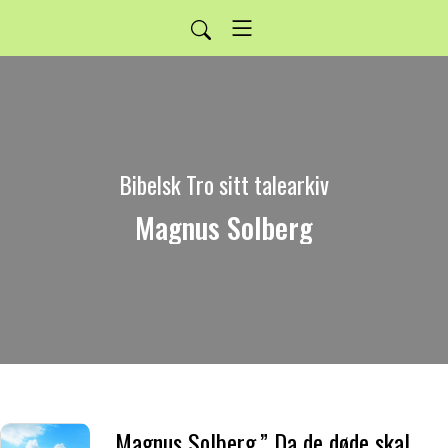
Bibelsk Tro sitt talearkiv
Magnus Solberg
Magnus Solberg.” Da de døde skal høre Guds Sønns røst, og de som hører, skal leve.”