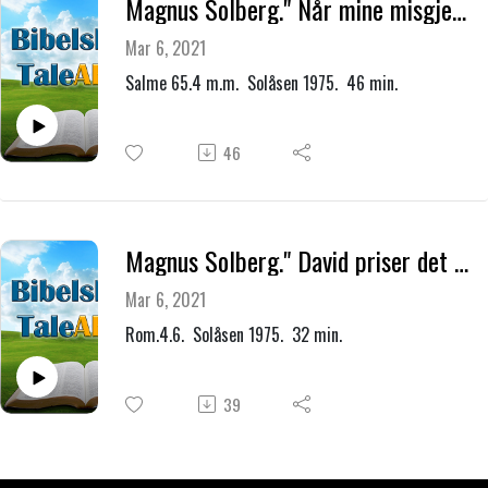
Magnus Solberg." Når mine misgjerninger er blitt meg for tunge, da utsletter du våre overtredelser."
Mar 6, 2021
Salme 65.4 m.m. Solåsen 1975. 46 min.
46
Magnus Solberg." David priser det menneske salig som Gud tilregner rettferdighet uten gjerninger
Mar 6, 2021
Rom.4.6. Solåsen 1975. 32 min.
39