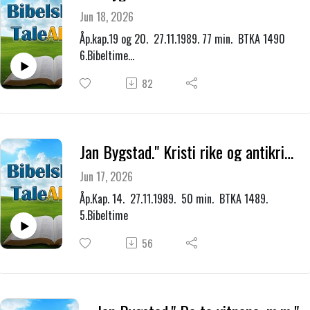
Jun 18, 2026
Åp.kap.19 og 20. 27.11.1989. 77 min. BTKA 1490
6.Bibeltime
Beklager litt dårlig opptak.
82
Jan Bygstad." Kristi rike og antikrists rike, legemliggjort for oss i to byer, Sion og Babylon.
Jun 17, 2026
Åp.Kap. 14. 27.11.1989. 50 min. BTKA 1489.
5.Bibeltime
56