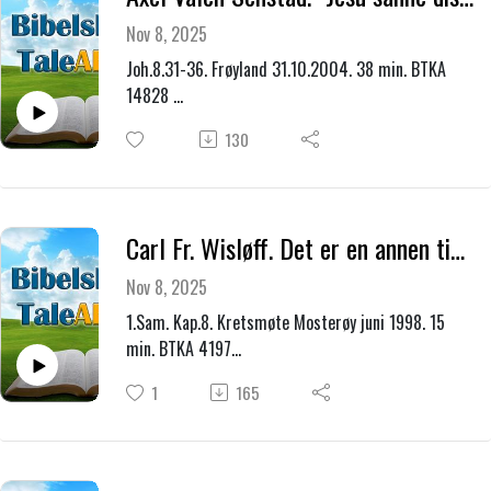
Nov 8, 2025
Joh.8.31-36. Frøyland 31.10.2004. 38 min. BTKA
14828
Bots og bededag.
130
Carl Fr. Wisløff. Det er en annen tid nå."
Nov 8, 2025
1.Sam. Kap.8. Kretsmøte Mosterøy juni 1998. 15
min. BTKA 4197
Avslutter et møte.
1
165