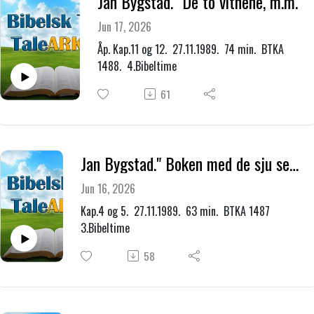
Jan Bygstad." De to vitnene, m.m."
Jun 17, 2026
Åp. Kap.11 og 12. 27.11.1989. 74 min. BTKA
1488. 4.Bibeltime
61
Jan Bygstad." Boken med de sju segl."
Jun 16, 2026
Kap.4 og 5. 27.11.1989. 63 min. BTKA 1487
3.Bibeltime
58