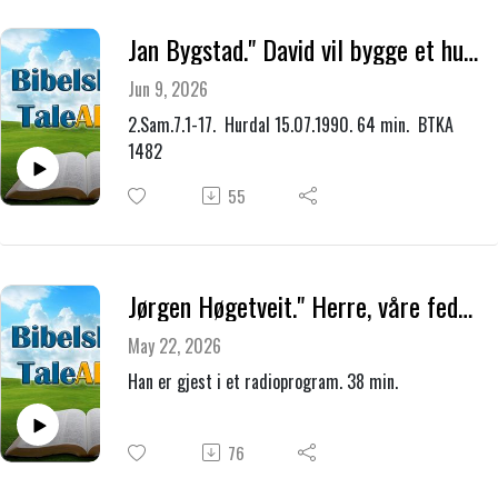
Jan Bygstad." David vil bygge et hus for Herren."
Jun 9, 2026
2.Sam.7.1-17. Hurdal 15.07.1990. 64 min. BTKA
1482
55
Jørgen Høgetveit." Herre, våre fedres Gud."
May 22, 2026
Han er gjest i et radioprogram. 38 min.
76