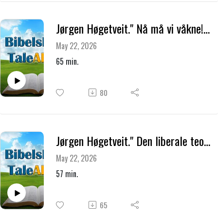
Jørgen Høgetveit." Nå må vi våkne! Familien, staten og nye lover."
May 22, 2026
65 min.
80
Jørgen Høgetveit." Den liberale teologi og det nye menneskesynet."
May 22, 2026
57 min.
65