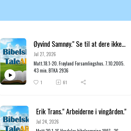
Øyvind Samnøy." Se til at dere ikke forakter en av disse små."
Jul 27, 2026
Matt.18.1-20. Frøyland Forsamlingshus. 7.10.2005.
43 min. BTKA 2936
1
61
Erik Trans." Arbeiderne i vingården."
Jul 24, 2026