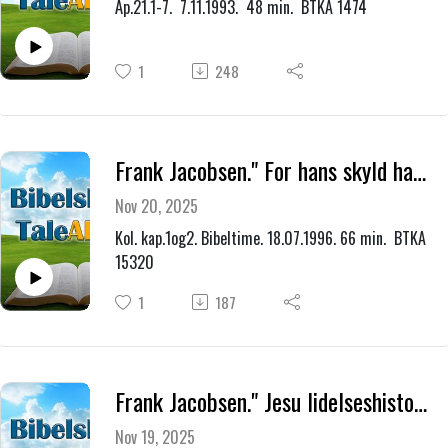
Åp.21.1-7. 7.11.1993. 48 min. BTKA 1474
1
248
Frank Jacobsen." For hans skyld har jeg tapt alt, jeg akter det for skrap, for at jeg kan vinne Kristus."
Nov 20, 2025
Kol. kap.1og2. Bibeltime. 18.07.1996. 66 min. BTKA
15320
1
187
Frank Jacobsen." Jesu lidelseshistorie."
Nov 19, 2025