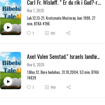
Carl Fr. Wisløff. " Er du rik i Gud?-rik hos Gud?
Nov 7, 2025
Luk.12.13-21. Kretsmøte Mosterøy Juni 1998. 27
min. BTKA 4196
1
191
Axel Valen Senstad." Israels landløfter."
Nov 6, 2025
1.Mos.12. Bore bedehus. 31.10.2004. 53 min. BTKA
14829
1
149