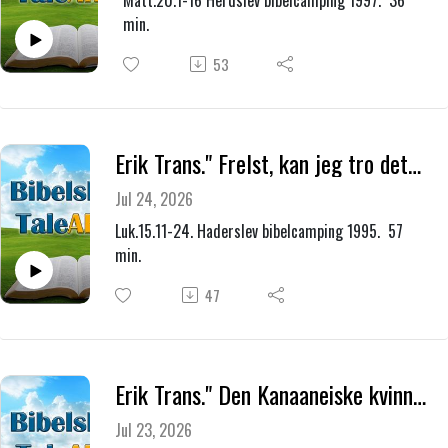
Matt.20.1-16 Herdslev bibelcamping 1997. 36
min.
53
Erik Trans." Frelst, kan jeg tro det? Den bortkomne sønn."
Jul 24, 2026
Luk.15.11-24. Haderslev bibelcamping 1995. 57
min.
47
Erik Trans." Den Kanaaneiske kvinnen og hennes tro."
Jul 23, 2026