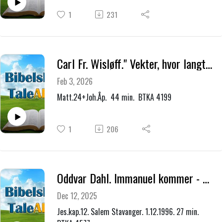
1
231
Carl Fr. Wisløff." Vekter, hvor langt på natt?
Feb 3, 2026
Matt.24+Joh.Åp. 44 min. BTKA 4199
1
206
Oddvar Dahl. Immanuel kommer - Gud med oss."
Dec 12, 2025
Jes.kap.12. Salem Stavanger. 1.12.1996. 27 min.