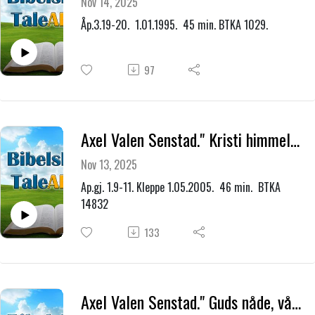
Nov 14, 2025
Åp.3.19-20. 1.01.1995. 45 min. BTKA 1029.
97
Axel Valen Senstad." Kristi himmelfart og gjenkomst - vårt levende håp."
Nov 13, 2025
Ap.gj. 1.9-11. Kleppe 1.05.2005. 46 min. BTKA
14832
133
Axel Valen Senstad." Guds nåde, vår skatt til forvaltning. (om talentene)