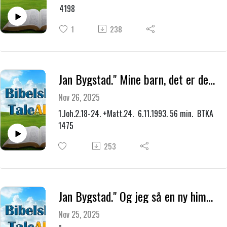
4198
1
238
Jan Bygstad." Mine barn, det er den siste time. Våk derfor."
Nov 26, 2025
1.Joh.2.18-24. +Matt.24. 6.11.1993. 56 min. BTKA
1475
253
Jan Bygstad." Og jeg så en ny himmel og en ny jord."
Nov 25, 2025