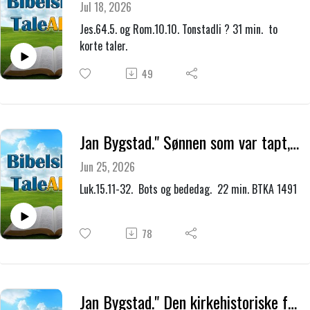
Jul 18, 2026
Jes.64.5. og Rom.10.10. Tonstadli ? 31 min. to
korte taler.
49
Jan Bygstad." Sønnen som var tapt, men ble funnet."
Jun 25, 2026
Luk.15.11-32. Bots og bededag. 22 min. BTKA 1491
78
Jan Bygstad." Den kirkehistoriske forståelse, og eller et fremtidig "Tusenårsrike."