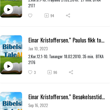
2177
94
Einar Kristoffersen.” Paulus fikk tornen i kjødet som en gave fra Gud.”
Jan 10, 2023
2.Kor.12.1-10. Tananger 18.02.2010. 35 min. BTKA
2176
3
96
Einar Kristoffersen.” Besøkelsestiden.”
Sep 16, 2022