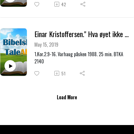
42
Einar Kristoffersen." Hva øyet ikke så- skitne filler."
May 15, 2019
1.Kor.2.9-16. Varhaug påsken 1988. 25 min. BTKA
2140
51
Load More