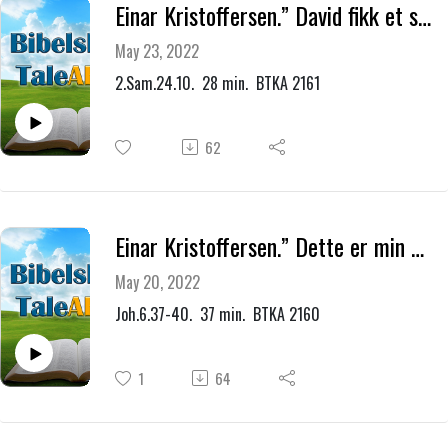
Einar Kristoffersen.” David fikk et stikk i hjertet.”
May 23, 2022
2.Sam.24.10. 28 min. BTKA 2161
62
Einar Kristoffersen.” Dette er min Fars vilje, at hver den som ser Sønnen og tror på ham, skal ha evig liv.”
May 20, 2022
Joh.6.37-40. 37 min. BTKA 2160
1
64