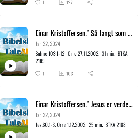
1
127
Einar Kristoffersen." Så langt som øst er fra vest, lar han våre misgjerninger være langt fra oss."
Jan 22, 2024
Salme 103.1-12. Orre 27.11.2002. 31 min. BTKA
2189
1
103
Einar Kristoffersen." Jesus er verdens lys."
Jan 22, 2024
Jes.60.1-6. Orre 1.12.2002. 25 min. BTKA 2188