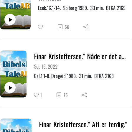
Esek.16.1-14. Solborg 1989. 33 min. BTKA 2169
66
Einar Kristoffersen.” Nåde er det at Gud har fattet kjærlighet til oss, uten grunn i oss.”
Sep 15, 2022
Gal.1.1-8. Drageid 1989. 31 min. BTKA 2168
1
75
Einar Kristoffersen.” Alt er ferdig.”