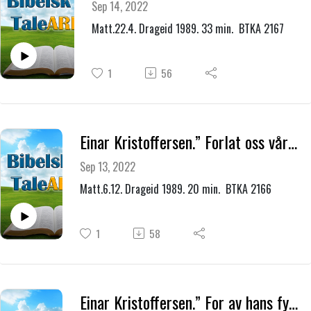
Sep 14, 2022
Matt.22.4. Drageid 1989. 33 min. BTKA 2167
1
56
Einar Kristoffersen.” Forlat oss vår skyld - lever vi i dette?
Sep 13, 2022
Matt.6.12. Drageid 1989. 20 min. BTKA 2166
1
58
Einar Kristoffersen.” For av hans fylde har vi alle fått, og det nåde over nåde.”