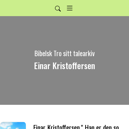
Bibelsk Tro sitt talearkiv
Einar Kristoffersen
Einar Kristoffersen." Han er den som tar seg av det knekkede rør og rykende veke."