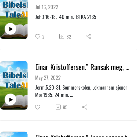
Jul 16, 2022
Joh.1.16-18. 40 min. BTKA 2165
2
82
Einar Kristoffersen.” Ransak meg, Gud, og kjenn mitt hjerte-----Led meg på evighetens vei.”
May 27, 2022
Jerm.5.20-31. Sommerskolen, Lekmannsmisjonen
Moi 1985. 24 min.
BTKA 2164.
85