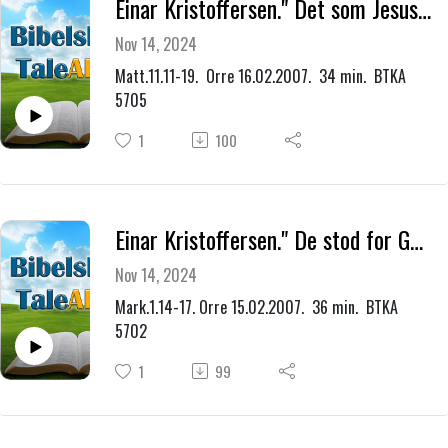
Einar Kristoffersen." Det som Jesus har gjort, det kan du leve på og det kan du døy på."
Nov 14, 2024
Matt.11.11-19. Orre 16.02.2007. 34 min. BTKA
5705
1
100
Einar Kristoffersen." De stod for Gud og Lammets trone og sang, du har kjøpt oss til Gud med ditt blod."
Nov 14, 2024
Mark.1.14-17. Orre 15.02.2007. 36 min. BTKA
5702
1
99