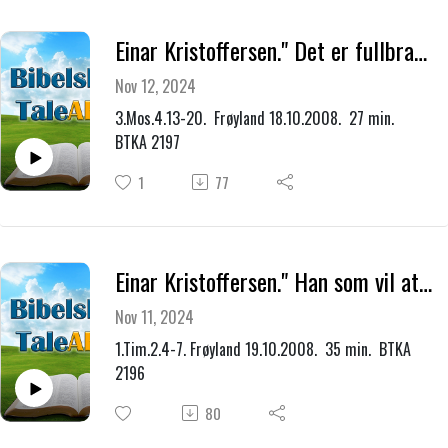
Einar Kristoffersen." Det er fullbrakt! Jesus har gjort soning for deg."
Nov 12, 2024
3.Mos.4.13-20. Frøyland 18.10.2008. 27 min.
BTKA 2197
1
77
Einar Kristoffersen." Han som vil at alle mennesker skal bli frelst og komme til sannhets erkjennelse."
Nov 11, 2024
1.Tim.2.4-7. Frøyland 19.10.2008. 35 min. BTKA
2196
80