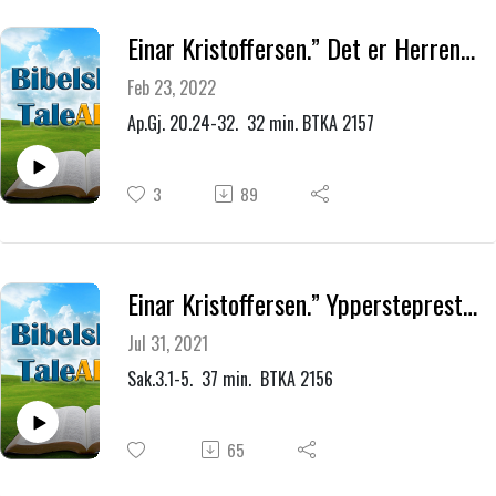
Einar Kristoffersen.” Det er Herren som bygger Guds rike.”
Feb 23, 2022
Ap.Gj. 20.24-32. 32 min. BTKA 2157
3
89
Einar Kristoffersen.” Ypperstepresten Josva, som stod foran Herrens engel.”
Jul 31, 2021
Sak.3.1-5. 37 min. BTKA 2156
65