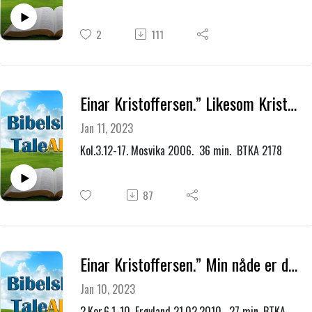
2
111
Einar Kristoffersen.” Likesom Kristus har tilgitt dere, skal også dere tilgi hverandre.”
Jan 11, 2023
Kol.3.12-17. Mosvika 2006. 36 min. BTKA 2178
87
Einar Kristoffersen.” Min nåde er deg nok.”
Jan 10, 2023
2.Kor.6.1-10. Frøyland 21.02.2010. 27 min. BTKA