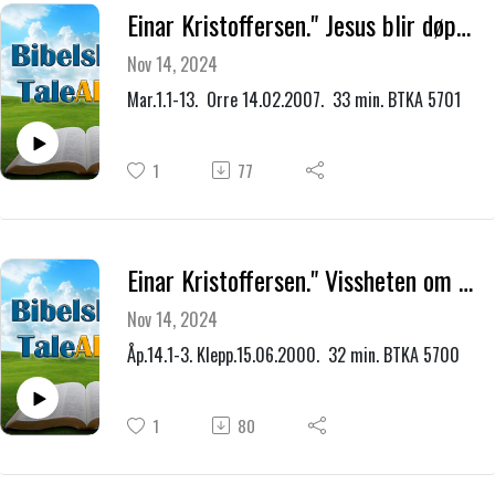
Einar Kristoffersen." Jesus blir døpt av Johannes."
Nov 14, 2024
Mar.1.1-13. Orre 14.02.2007. 33 min. BTKA 5701
1
77
Einar Kristoffersen." Vissheten om at jeg har fått nåde hos Gud, den bringer fram den himmelske lovsangen."
Nov 14, 2024
Åp.14.1-3. Klepp.15.06.2000. 32 min. BTKA 5700
1
80