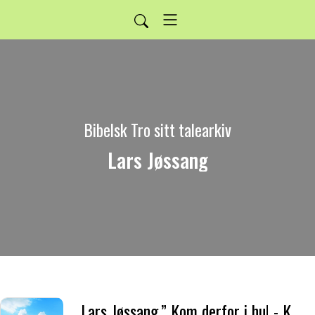
Bibelsk Tro sitt talearkiv
Lars Jøssang
Lars Jøssang.” Kom derfor i hu! - Kom i hu at du er frelst av nåde.”