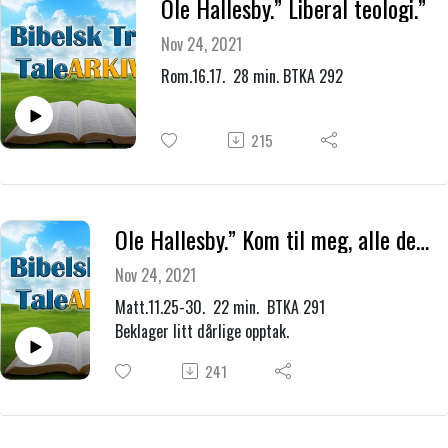
Ole Hallesby.” Liberal teologi.”
Nov 24, 2021
Rom.16.17. 28 min. BTKA 292
215
Ole Hallesby.” Kom til meg, alle dere som strever og har tungt å bære, og jeg vil gi dere hvile!”
Nov 24, 2021
Matt.11.25-30. 22 min. BTKA 291
Beklager litt dårlige opptak.
241