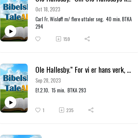
Oct 18, 2023
Carl Fr. Wisløff m/ flere uttaler seg. 40 min. BTKA
294
159
Ole Hallesby.” For vi er hans verk, skapt i Kristus Jesus til gode gjerninger.”
Sep 28, 2023
Ef.2.10. 15 min. BTKA 293
1
235