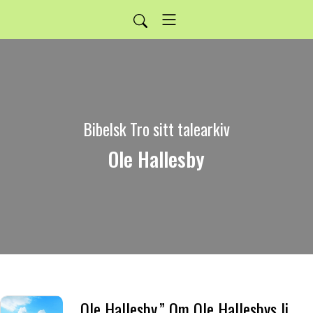
Bibelsk Tro sitt talearkiv
Ole Hallesby
Ole Hallesby.” Om Ole Hallesbys liv og betydning.”