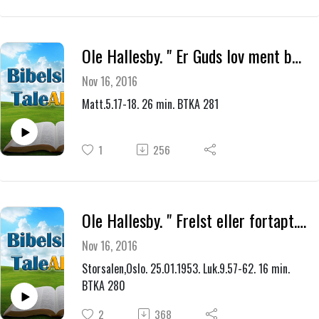
Ole Hallesby. " Er Guds lov ment bokstavelig? "
Nov 16, 2016
Matt.5.17-18. 26 min. BTKA 281
1
256
Ole Hallesby. " Frelst eller fortapt." ( "Helvetestalen" NRK )
Nov 16, 2016
Storsalen,Oslo. 25.01.1953. Luk.9.57-62. 16 min.
BTKA 280
2
368