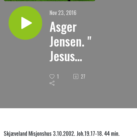
Nov 23, 2016
Asger
Jensen. "
Jesus
måtte til
1
27
Golgata-
der var
ei annen
vei "
Skjæveland Misjonshus 3.10.2002. Joh.19.17-18. 44 min.