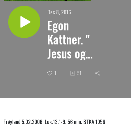
Dec 8, 2016
Egon
Kattner. "
Jesus og
tilværelsens
1
51
gåter "
Frøyland 5.02.2006. Luk.13.1-9. 56 min. BTKA 1056