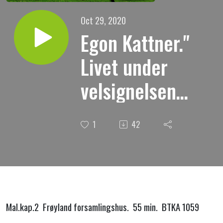
Oct 29, 2020
Egon Kattner."
Livet under
velsignelsen
og
1
42
forbannelsen."
Mal.kap.2 Frøyland forsamlingshus. 55 min. BTKA 1059