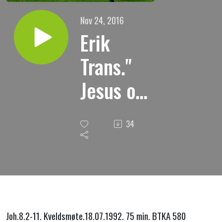
Nov 24, 2016
Erik
Trans."
Jesus og
kvinnen
34
som var
grepet i
hor. "
Joh.8.2-11. Kveldsmøte.18.07.1992. 75 min. BTKA 580