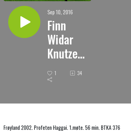
Sep 10, 2016
Finn
Widar
Knutzen.
" Gi akt
1
34
på Ordet
(1) "
Frøyland 2002. Profeten Haggai.
1.møte.
56 min.
BTKA 376