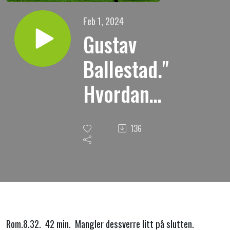
Feb 1, 2024
Gustav
Ballestad."
Hvordan
skulle han
136
kunne
annet enn
å gi oss
alle ting
Rom.8.32. 42 min. Mangler dessverre litt på slutten.