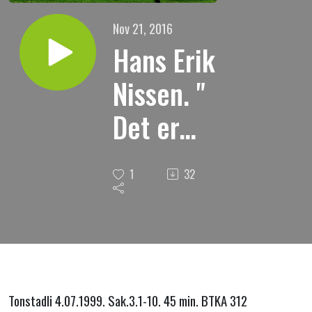
Nov 21, 2016
Hans Erik
Nissen. "
Det er
kledningen
1
32
som
frelser "
Tonstadli 4.07.1999. Sak.3.1-10. 45 min. BTKA 312