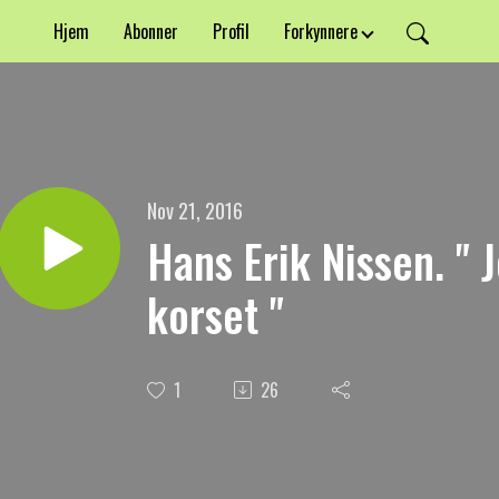
Hjem
Abonner
Profil
Forkynnere
Nov 21, 2016
Hans Erik Nissen. " 
korset "
1
26