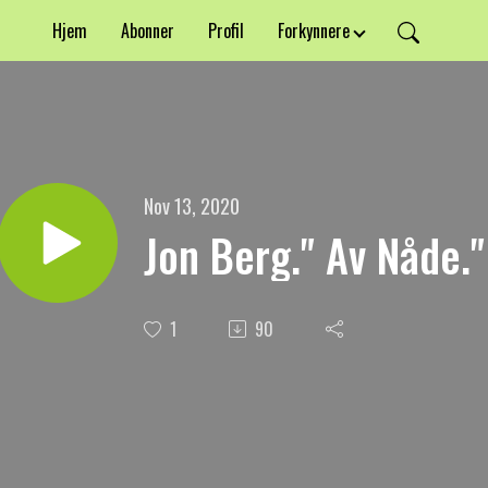
Hjem
Abonner
Profil
Forkynnere
Nov 13, 2020
Jon Berg." Av Nåde."
1
90