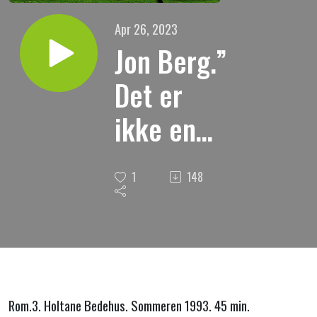
Apr 26, 2023
Jon Berg.”
Det er
ikke en
rettferdig,
1
148
ikke en
eneste.”
Rom.3. Holtane Bedehus. Sommeren 1993. 45 min.